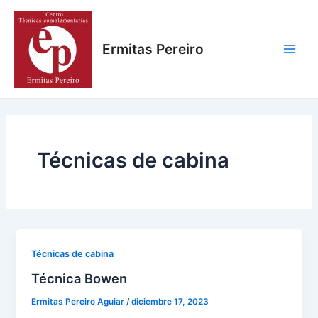
Ir
Paginación
Main
al
de
Men
contenido
entradas
Ermitas Pereiro
Técnicas de cabina
Técnicas de cabina
Técnica Bowen
Ermitas Pereiro Aguiar
/
diciembre 17, 2023